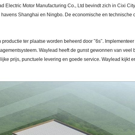
ad Electric Motor Manufacturing Co., Ltd bevindt zich in Cixi Cit
e havens Shanghai en Ningbo. De economische en technische om
en productie ter plaatse worden beheerd door "6s". Implementee
nagementsysteem. Waylead heeft de gunst gewonnen van veel be
elijke prijs, punctuele levering en goede service. Waylead kijkt