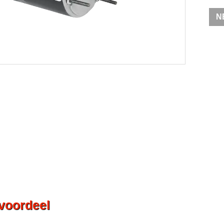
N
svoordeel