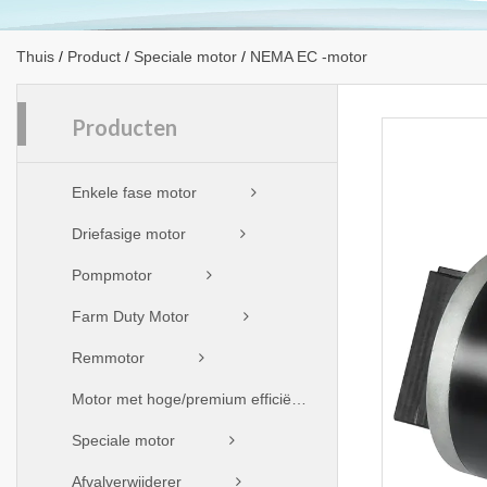
Thuis
/
Product
/
Speciale motor
/
NEMA EC -motor
Producten
Enkele fase motor
Driefasige motor
Pompmotor
Farm Duty Motor
Remmotor
Motor met hoge/premium efficiëntie
Speciale motor
Afvalverwijderer