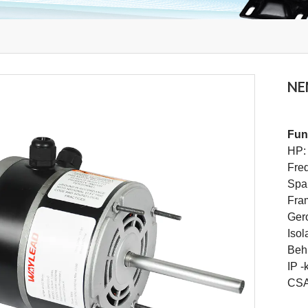
NE
Fun
HP:
Fre
Spa
Fra
Gero
Isol
Beh
IP -
CSA