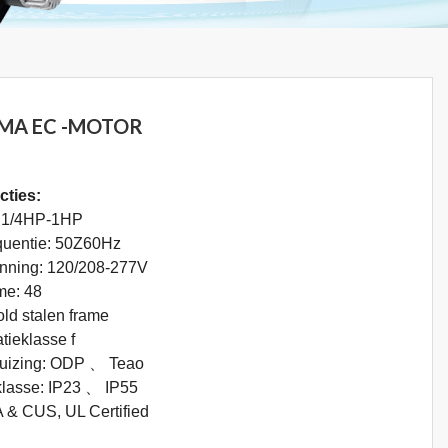
MA EC -MOTOR
cties:
 1/4HP-1HP
quentie: 50Z60Hz
nning: 120/208-277V
me: 48
ld stalen frame
atieklasse f
uizing: ODP 、 Teao
klasse: IP23 、 IP55
 & CUS, UL Certified