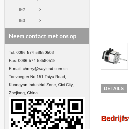
IE2
IE3
Neem contact met ons op
Tel:
0086-574-58580503
Fax:
0086-574-58580518
E-mail:
cherry@waylead.com.cn
Toevoegen:
No.151 Taiyu Road,
Kuangyan Industrial Zone, Cixi City,
DETAILS
Zhejiang, China.
Bedrijf