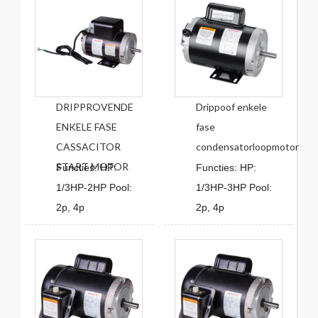
DRIPPROVENDE
Drippoof enkele
ENKELE FASE
fase
CASSACITOR
condensatorloopmotor
START MOTOR
Functies: HP:
Functies: HP:
1/3HP-2HP Pool:
1/3HP-3HP Pool:
2p, 4p
2p, 4p