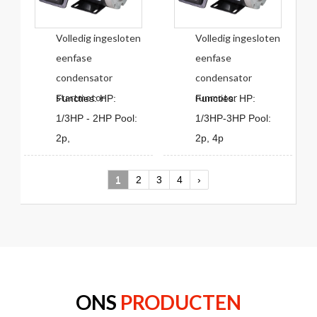
Volledig ingesloten
Volledig ingesloten
eenfase
eenfase
condensator
condensator
startmotor
runmotor
Functies: HP:
Functies: HP:
1/3HP - 2HP Pool:
1/3HP-3HP Pool:
2p,
2p, 4p
1
2
3
4
›
ONS
PRODUCTEN