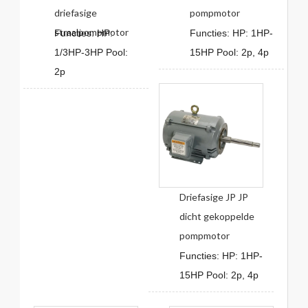
driefasige
pompmotor
straalpompmotor
Functies: HP:
Functies: HP: 1HP-
1/3HP-3HP Pool:
15HP Pool: 2p, 4p
2p
Driefasige JP JP
dicht gekoppelde
pompmotor
Functies: HP: 1HP-
15HP Pool: 2p, 4p