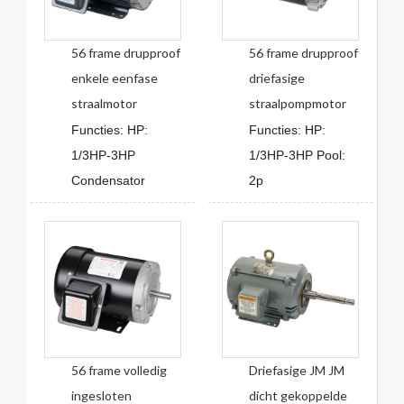
56 frame drupproof
56 frame drupproof
enkele eenfase
driefasige
straalmotor
straalpompmotor
Functies: HP:
Functies: HP:
1/3HP-3HP
1/3HP-3HP Pool:
Condensator
2p
56 frame volledig
Driefasige JM JM
ingesloten
dicht gekoppelde